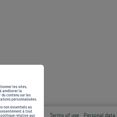
tionner les sites,
à améliorer la
 du contenu sur les
cations personnalisées.
es non essentiels au
 consentement à tout
Terms of use
Personal data
politique relative aux