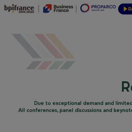
R
Event
R
Due to exceptional demand and limited c
All conferences, panel discussions and keynote