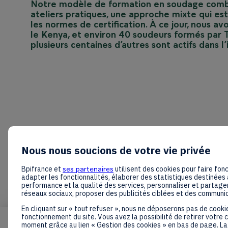
Notre modèle de formation en soudage combine
ateliers pratiques, une approche mixte qui es
les normes de certification. À ce jour, nous 
le Kenya, et environ 40 soudeurs formés par T
Nous nous soucions de votre vie privée
Bpifrance et
ses partenaires
utilisent des cookies pour faire fonc
adapter les fonctionnalités, élaborer des statistiques destinées 
performance et la qualité des services, personnaliser et partager
réseaux sociaux, proposer des publicités ciblées et des communi
En cliquant sur « tout refuser », nous ne déposerons pas de cooki
fonctionnement du site. Vous avez la possibilité de retirer votre
moment grâce au lien « Gestion des cookies » en bas de page. La 