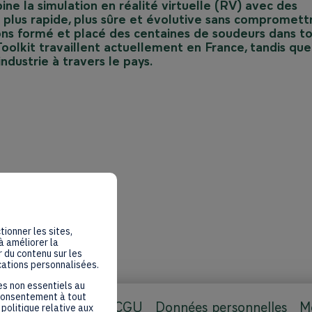
 la simulation en réalité virtuelle (RV) avec des
t plus rapide, plus sûre et évolutive sans compromett
avons formé et placé des centaines de soudeurs dans t
oolkit travaillent actuellement en France, tandis que
tionner les sites,
à améliorer la
 du contenu sur les
cations personnalisées.
es non essentiels au
 consentement à tout
CGU
Données personnelles
Me
politique relative aux