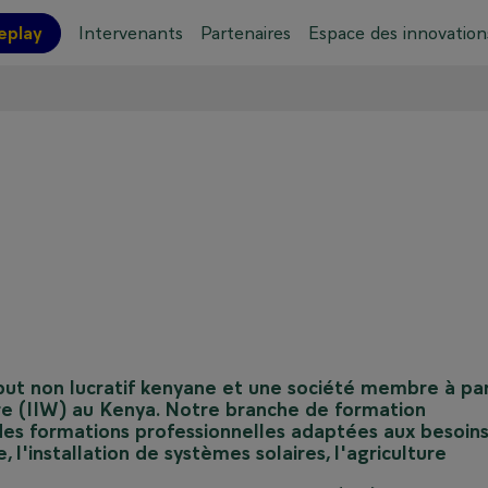
eplay
Intervenants
Partenaires
Espace des innovation
ations pratiques
Plan de l'événement
 but non lucratif kenyane et une société membre à pa
dure (IIW) au Kenya. Notre branche de formation
 des formations professionnelles adaptées aux besoin
l'installation de systèmes solaires, l'agriculture