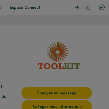
s
Espace Connect
FR
EN
rt
Envoyer un message
s du
Partager mes informations