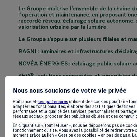
Le Groupe maîtrise l’ensemble de la chaîne de
l'opération et maintenance, en proposant un
raccordé réseau, éclairage solaire autonome, 
valorisation urbaine par la lumière.
Le Groupe s’appuie sur plusieurs filiales et 
RAGNI : luminaires et infrastructures d’éclair
NOVÉA ÉNERGIES : éclairage public solaire 
SEVⓔ : solutions connectées et supervision de
HESS, VULKAN, LEC et ECO-INNOV : éclairage u
Nous nous soucions de votre vie privée
de l’espace public.
Bpifrance et
ses partenaires
utilisent des cookies pour faire fonc
Grâce à près d’un siècle d’expertise industrie
adapter les fonctionnalités, élaborer des statistiques destinées 
performance et la qualité des services, personnaliser et partager
contribue à l’amélioration de la sécurité, de l’
réseaux sociaux, proposer des publicités ciblées et des communi
infrastructures urbaines à travers le monde. 
plusieurs filiales sur le continent (Dakar, Cot
En cliquant sur « tout refuser », nous ne déposerons pas de cooki
partie de sa stratégie export sur l'Afrique.
fonctionnement du site. Vous avez la possibilité de retirer votre
moment grâce au lien « Gestion des cookies » en bas de page. La 