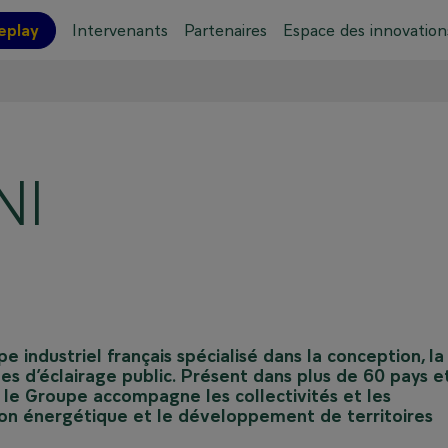
eplay
Intervenants
Partenaires
Espace des innovation
ations pratiques
Plan de l'événement
NI
industriel français spécialisé dans la conception, la
les d’éclairage public. Présent dans plus de 60 pays e
n, le Groupe accompagne les collectivités et les
tion énergétique et le développement de territoires