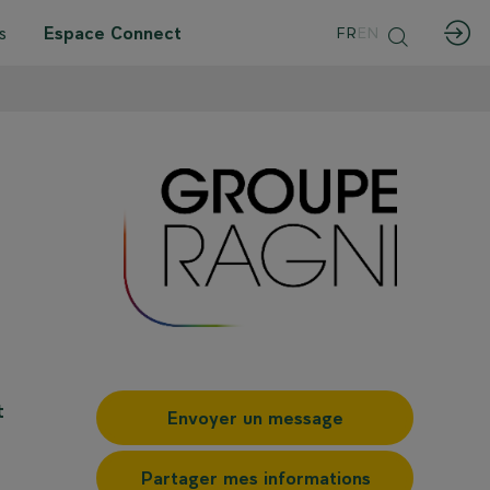
s
Espace Connect
FR
EN
t
Envoyer un message
Partager mes informations