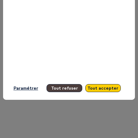
la
Main
Stage
Inspire.
Paramétrer
Tout refuser
Tout accepter
11
mai
2026
|
10:04