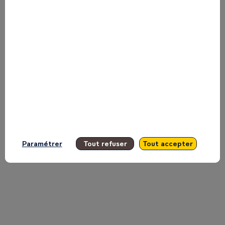
|
Aluko
&
Oyebode
Paramétrer
Tout refuser
Tout accepter
sur
la