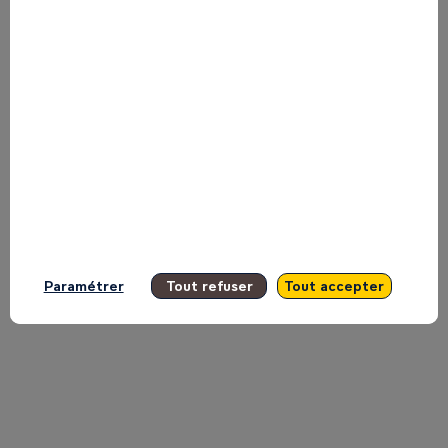
Company
sur
la
Main
Paramétrer
Tout refuser
Tout accepter
Stage
Inspire.