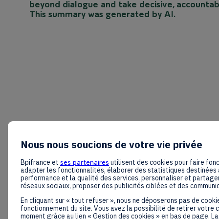
beyond dialogue and take decisive, accountabl
This summary was generated by AI.
Nous nous soucions de votre vie privée
Bpifrance et
ses partenaires
utilisent des cookies pour faire fonc
adapter les fonctionnalités, élaborer des statistiques destinées 
performance et la qualité des services, personnaliser et partager
réseaux sociaux, proposer des publicités ciblées et des communi
En cliquant sur « tout refuser », nous ne déposerons pas de cooki
fonctionnement du site. Vous avez la possibilité de retirer votre
moment grâce au lien « Gestion des cookies » en bas de page. La 