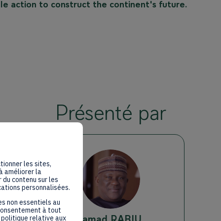
e action to construct the continent's future.
Présenté par
tionner les sites,
à améliorer la
ASR
 du contenu sur les
cations personnalisées.
es non essentiels au
 consentement à tout
Abdul Samad
RABIU
politique relative aux