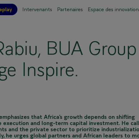
eplay
Intervenants
Partenaires
Espace des innovation
ations pratiques
Plan de l'événement
abiu, BUA Group
ge Inspire.
mphasizes that Africa’s growth depends on shifting
le execution and long-term capital investment. He cal
 and the private sector to prioritize industrializatio
tely, he urges global partners and African leaders to 