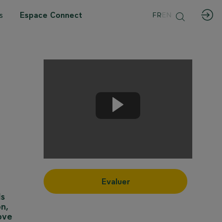
s
Espace Connect
FR
EN
Evaluer
ls
n,
move