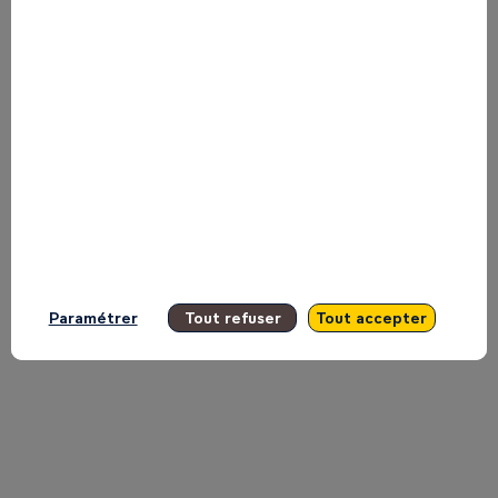
de
Croissance
:
Infrastructures,
Paramétrer
Tout refuser
Tout accepter
transport
et