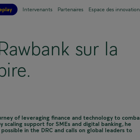
eplay
Intervenants
Partenaires
Espace des innovation
ations pratiques
Plan de l'événement
 Rawbank sur la
ire.
urney of leveraging finance and technology to comba
 scaling support for SMEs and digital banking, he
possible in the DRC and calls on global leaders to