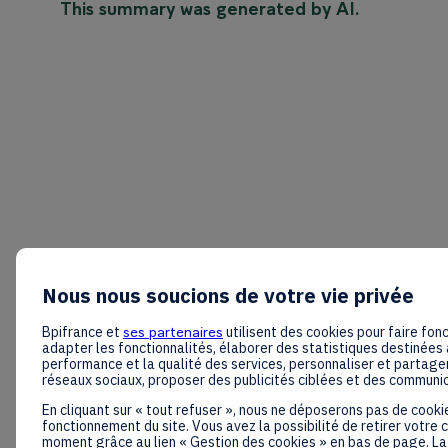
This summary was generated by AI.
Nous nous soucions de votre vie privée
Bpifrance et
ses partenaires
utilisent des cookies pour faire fonc
adapter les fonctionnalités, élaborer des statistiques destinées 
performance et la qualité des services, personnaliser et partager
réseaux sociaux, proposer des publicités ciblées et des communi
En cliquant sur « tout refuser », nous ne déposerons pas de cooki
fonctionnement du site. Vous avez la possibilité de retirer votre
moment grâce au lien « Gestion des cookies » en bas de page. La 