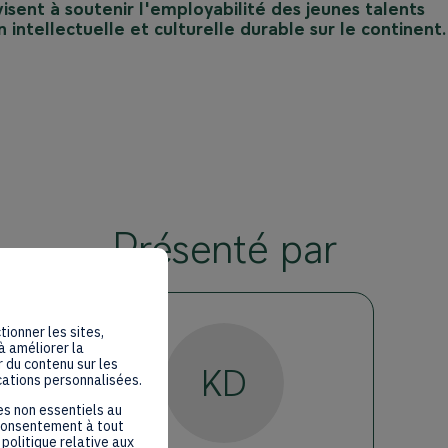
visent à soutenir l'employabilité des jeunes talents
 intellectuelle et culturelle durable sur le continent.
Présenté par
tionner les sites,
à améliorer la
 du contenu sur les
KD
cations personnalisées.
es non essentiels au
 consentement à tout
politique relative aux