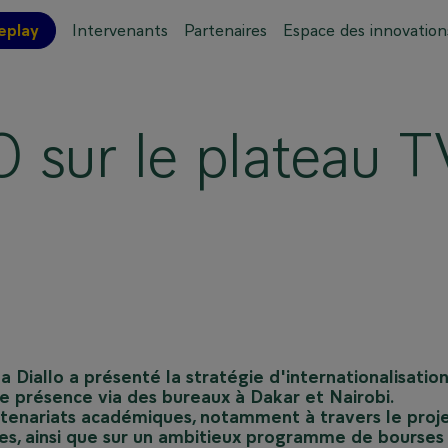
eplay
Intervenants
Partenaires
Espace des innovation
ations pratiques
Plan de l'événement
 sur le plateau T
 Diallo a présenté la stratégie d'internationalisatio
e présence via des bureaux à Dakar et Nairobi.
artenariats académiques, notamment à travers le proj
ives, ainsi que sur un ambitieux programme de bourses