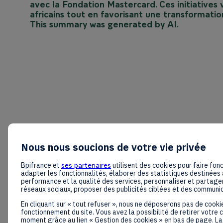
avec la Fondation Mastercard. Ces initiatives 
africains tout en favorisant une transformation
This summary was generated by AI.
Nous nous soucions de votre vie privée
Bpifrance et
ses partenaires
utilisent des cookies pour faire fonc
adapter les fonctionnalités, élaborer des statistiques destinées 
performance et la qualité des services, personnaliser et partager
réseaux sociaux, proposer des publicités ciblées et des communi
En cliquant sur « tout refuser », nous ne déposerons pas de cooki
fonctionnement du site. Vous avez la possibilité de retirer votre
moment grâce au lien « Gestion des cookies » en bas de page. La 