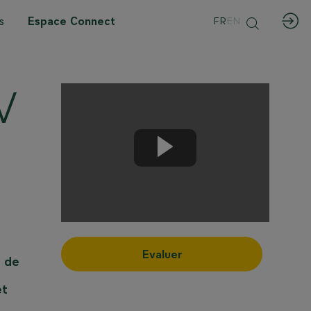
s
Espace Connect
FR
EN
V
Evaluer
n de
et