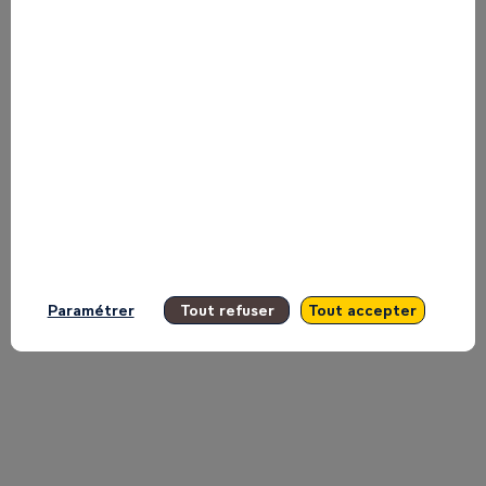
CRAINE
sur
le
plateau
Paramétrer
Tout refuser
Tout accepter
TV
d'Inspire