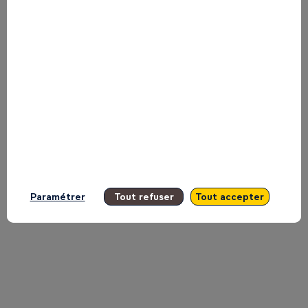
Diop,
PDG
d'International
Finance
Paramétrer
Tout refuser
Tout accepter
Corporation
(groupe