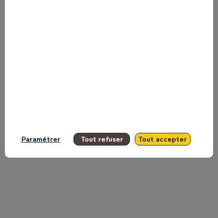
Electric
sur
la
Main
Paramétrer
Tout refuser
Tout accepter
Stage
Inspire.