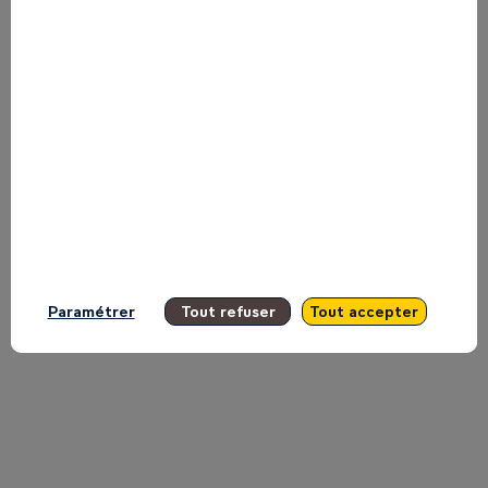
et
Teddy
KOSSOKO
sur
Paramétrer
Tout refuser
Tout accepter
le
plateau