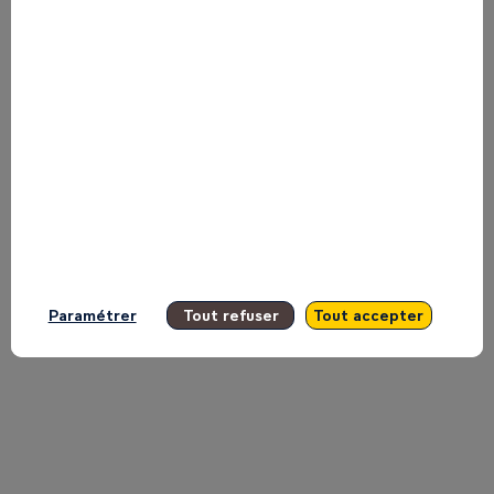
Patrice
Motsepe,
président
de
Paramétrer
Tout refuser
Tout accepter
la
Confédération