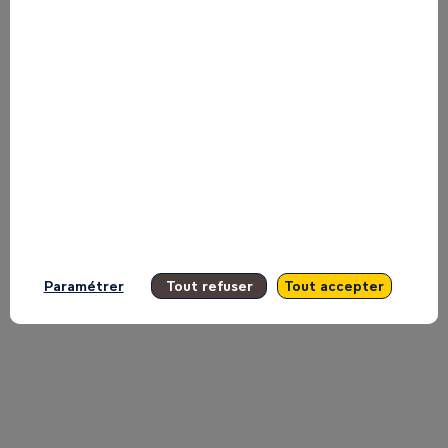
plateau
TV
d'Inspire
11
mai
Paramétrer
Tout refuser
Tout accepter
2026
|
10:05
EAT
-
10:09