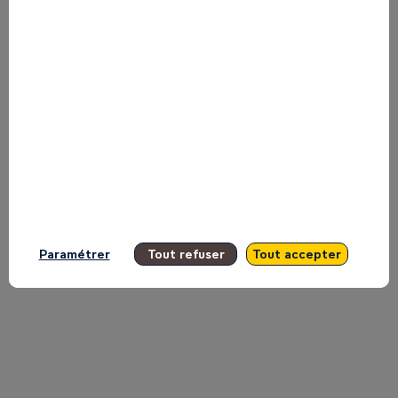
DE
CASTILLA
sur
le
Paramétrer
Tout refuser
Tout accepter
plateau
TV