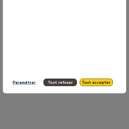
plateau
TV
d'Inspire
11
mai
Paramétrer
Tout refuser
Tout accepter
2026
|
09:30
EAT
-
09:34