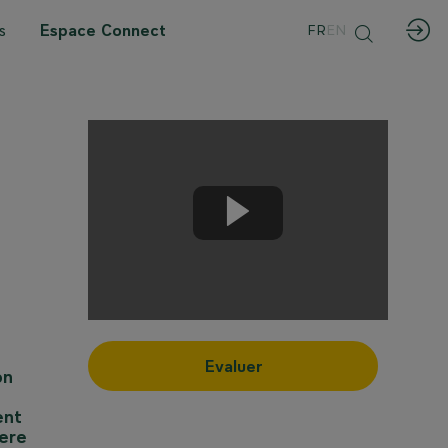
s
Espace Connect
FR
EN
O
Evaluer
on
ent
ere