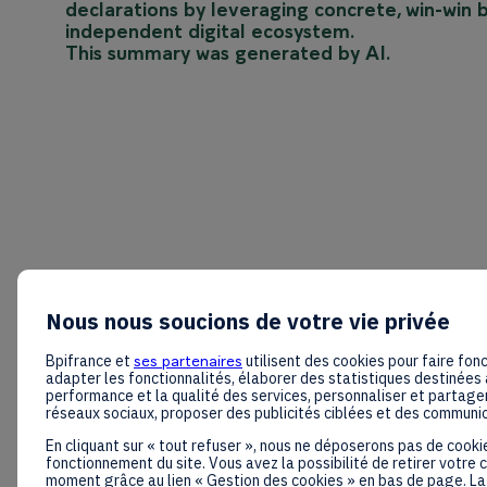
declarations by leveraging concrete, win-win b
independent digital ecosystem.
This summary was generated by AI.
Nous nous soucions de votre vie privée
Bpifrance et
ses partenaires
utilisent des cookies pour faire fonc
adapter les fonctionnalités, élaborer des statistiques destinées 
performance et la qualité des services, personnaliser et partager
réseaux sociaux, proposer des publicités ciblées et des communi
En cliquant sur « tout refuser », nous ne déposerons pas de cooki
fonctionnement du site. Vous avez la possibilité de retirer votre
moment grâce au lien « Gestion des cookies » en bas de page. La 