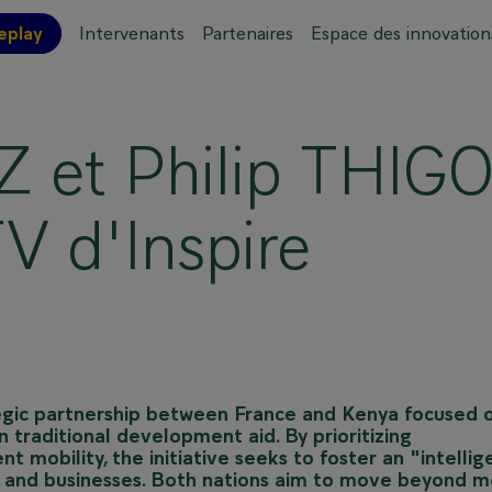
eplay
Intervenants
Partenaires
Espace des innovation
ations pratiques
Plan de l'événement
 et Philip THIG
TV d'Inspire
tegic partnership between France and Kenya focused 
 traditional development aid. By prioritizing
nt mobility, the initiative seeks to foster an "intellig
and businesses. Both nations aim to move beyond m