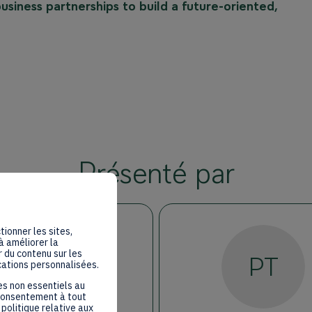
usiness partnerships to build a future-oriented,
Présenté par
tionner les sites,
à améliorer la
 du contenu sur les
CC
PT
cations personnalisées.
es non essentiels au
 consentement à tout
politique relative aux