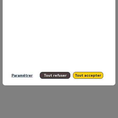
Ensemble
:
Les
nouvelles
Paramétrer
Tout refuser
Tout accepter
chaînes
de