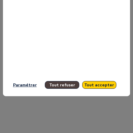
le
plateau
TV
d'Inspire
Paramétrer
Tout refuser
Tout accepter
11
mai
2026
|
09:35