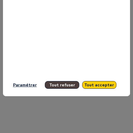
le
financement
des
producteurs
Paramétrer
Tout refuser
Tout accepter
et
transformateurs