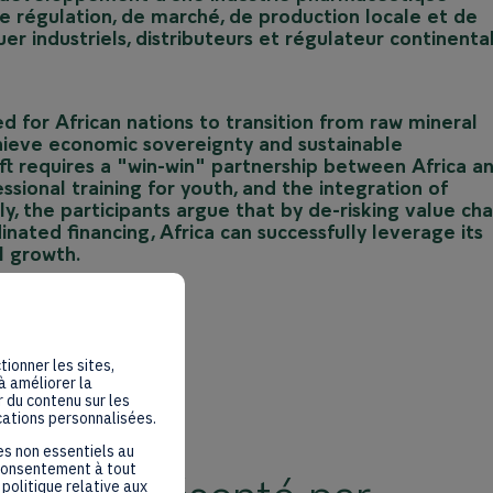
de régulation, de marché, de production locale et de
uer industriels, distributeurs et régulateur continental
eed for African nations to transition from raw mineral
achieve economic sovereignty and sustainable
ft requires a "win-win" partnership between Africa a
ssional training for youth, and the integration of
y, the participants argue that by de-risking value cha
inated financing, Africa can successfully leverage its
l growth.
tionner les sites,
à améliorer la
 du contenu sur les
cations personnalisées.
es non essentiels au
 consentement à tout
politique relative aux