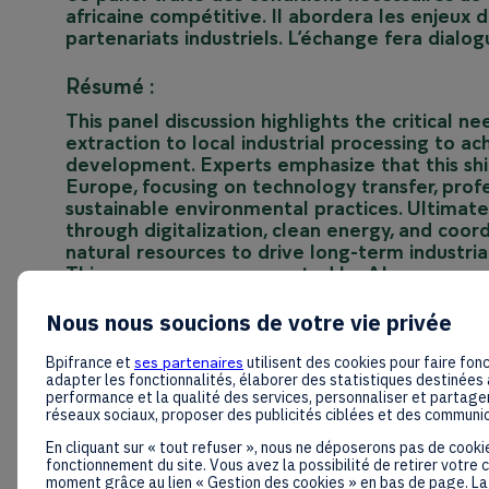
africaine compétitive. Il abordera les enjeux 
partenariats industriels. L’échange fera dialog
Résumé :
This panel discussion highlights the critical n
extraction to local industrial processing to 
development. Experts emphasize that this shi
Europe, focusing on technology transfer, profe
sustainable environmental practices. Ultimatel
through digitalization, clean energy, and coord
natural resources to drive long-term industria
This summary was generated by AI.
Nous nous soucions de votre vie privée
Bpifrance et
ses partenaires
utilisent des cookies pour faire fonc
adapter les fonctionnalités, élaborer des statistiques destinées 
performance et la qualité des services, personnaliser et partager
réseaux sociaux, proposer des publicités ciblées et des communi
En cliquant sur « tout refuser », nous ne déposerons pas de cooki
fonctionnement du site. Vous avez la possibilité de retirer votre
moment grâce au lien « Gestion des cookies » en bas de page. La 