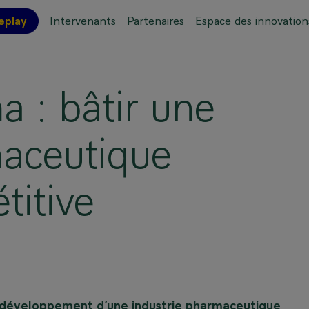
eplay
Intervenants
Partenaires
Espace des innovation
ations pratiques
Plan de l'événement
 : bâtir une
aceutique
titive
au développement d’une industrie pharmaceutique