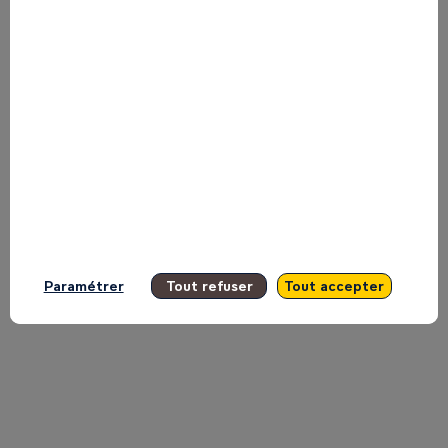
France
de
l’Océan
indien
Paramétrer
Tout refuser
Tout accepter
et
le