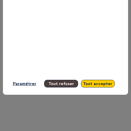
international
français
sur
la
Paramétrer
Tout refuser
Tout accepter
Main
Stage