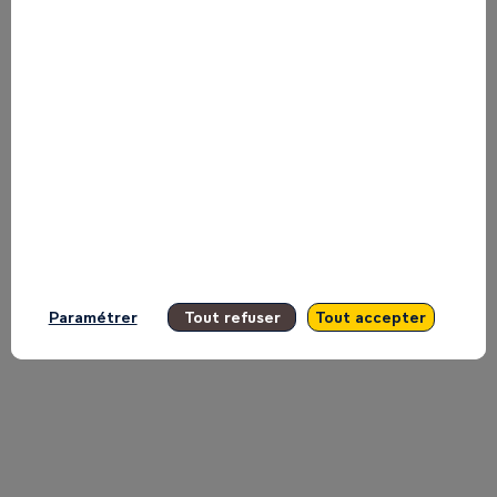
Numérique
:
Infrastructures,
talents
Paramétrer
Tout refuser
Tout accepter
et
compétitivité