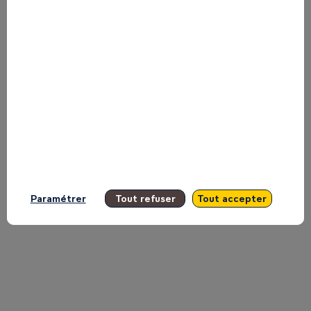
monde
:
les
histoires
Paramétrer
Tout refuser
Tout accepter
africaines
à