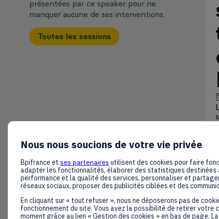
présentées par ce speaker pour ne
manquer aucune de ses interventions.
Toutes les sessions
Nous nous soucions de votre vie privée
Bpifrance et
ses partenaires
utilisent des cookies pour faire fonc
adapter les fonctionnalités, élaborer des statistiques destinées 
performance et la qualité des services, personnaliser et partager
réseaux sociaux, proposer des publicités ciblées et des communi
En cliquant sur « tout refuser », nous ne déposerons pas de cooki
fonctionnement du site. Vous avez la possibilité de retirer votre
moment grâce au lien « Gestion des cookies » en bas de page. La 