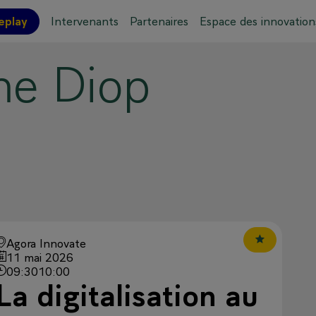
eplay
Intervenants
Partenaires
Espace des innovation
me
Diop
ations pratiques
Plan de l'événement
Agora Innovate
11 mai 2026
09:30
10:00
La digitalisation au