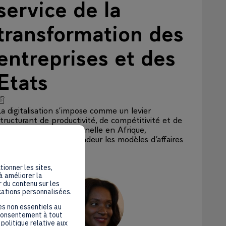
service de la
transformation des
entreprises et des
La digitalisation s’impose comme un levier
structurant de productivité, de compétitivité et de
performance institutionnelle en Afrique,
transformant en profondeur les modèles d’affaires
comme...
Intervenant
:
tionner les sites,
à améliorer la
 du contenu sur les
cations personnalisées.
MD
es non essentiels au
 consentement à tout
politique relative aux