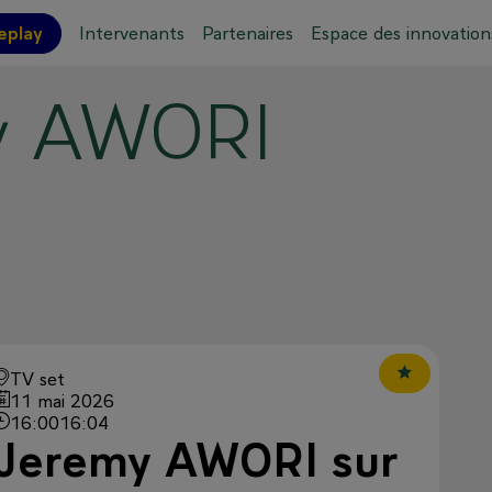
eplay
Intervenants
Partenaires
Espace des innovation
y
AWORI
ations pratiques
Plan de l'événement
TV set
11 mai 2026
16:00
16:04
Jeremy AWORI sur