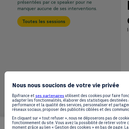
présentées par ce speaker pour ne
manquer aucune de ses interventions.
Toutes les sessions
Nous nous soucions de votre vie privée
Bpifrance et
ses partenaires
utilisent des cookies pour faire fonc
adapter les fonctionnalités, élaborer des statistiques destinées 
performance et la qualité des services, personnaliser et partager
réseaux sociaux, proposer des publicités ciblées et des communi
En cliquant sur « tout refuser », nous ne déposerons pas de cooki
fonctionnement du site. Vous avez la possibilité de retirer votre
moment grâce au lien « Gestion des cookies » en bas de page. La 