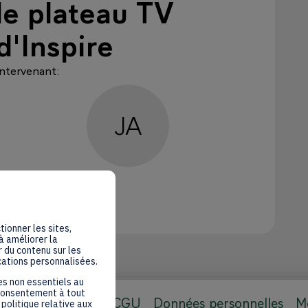
le plateau TV
d'Inspire
Intervenant
:
JA
Jeremy
AWORI
Ecobank
CEO
Online
tionner les sites,
à améliorer la
 du contenu sur les
cations personnalisées.
es non essentiels au
 consentement à tout
CGU
Données personnelles
Me
politique relative aux