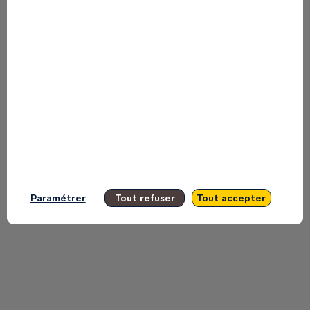
sessions
Retrouvez la liste de toutes les sessions
présentées par ce speaker pour ne
manquer aucune de ses interventions.
Toutes les sessions
Paramétrer
Tout refuser
Tout accepter