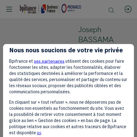
Joseph
BASSAMA
Nous nous soucions de votre vie privée
Université
Gaston
Bpifrance et
ses partenaires
utilisent des cookies pour faire
JB
Berger (UGB)
fonctionner les sites, adapter les fonctionnalités, élaborer
de St Louis
des statistiques destinées à améliorer la performance et la
qualité des services, personnaliser et partager du contenu sur
(Sénégal)
les réseaux sociaux, proposer des publicités ciblées et des
Professeur
communications personnalisées.
associé
En cliquant sur « tout refuser », nous ne déposerons pas de
cookies non essentiels au fonctionnement du site. Vous avez
la possibilité de retirer votre consentement à tout moment
grâce au lien « Gestion des cookies » en bas de page. La
politique relative aux cookies et autres traceurs de Bpifrance
est disponible
ici
.
Ses