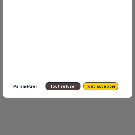
manquer aucune de ses interventions.
Toutes les sessions
Paramétrer
Tout refuser
Tout accepter