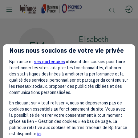
Elisabeth
EM
Moreno
Nous nous soucions de votre vie privée
Bpifrance et
ses partenaires
utilisent des cookies pour faire
fonctionner les sites, adapter les fonctionnalités, élaborer
des statistiques destinées à améliorer la performance et la
qualité des services, personnaliser et partager du contenu sur
les réseaux sociaux, proposer des publicités ciblées et des
communications personnalisées.
Ses
En cliquant sur « tout refuser », nous ne déposerons pas de
sessions
cookies non essentiels au fonctionnement du site. Vous avez
la possibilité de retirer votre consentement à tout moment
grâce au lien « Gestion des cookies » en bas de page. La
Retrouvez la liste de toutes les sessions
politique relative aux cookies et autres traceurs de Bpifrance
présentées par ce speaker pour ne
est disponible
ici
.