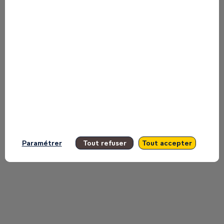
sessions
Retrouvez la liste de toutes les sessions
présentées par ce speaker pour ne
manquer aucune de ses interventions.
Toutes les sessions
Paramétrer
Tout refuser
Tout accepter