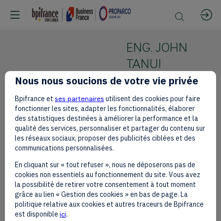
ENG. JOHN
TANUI
Nous nous soucions de votre vie privée
STATE
DEPARTMENT
Bpifrance et
ses partenaires
utilisent des cookies pour faire
EJT
FOR ICT AND
fonctionner les sites, adapter les fonctionnalités, élaborer
THE DIGITAL
des statistiques destinées à améliorer la performance et la
qualité des services, personnaliser et partager du contenu sur
ECONOMY
les réseaux sociaux, proposer des publicités ciblées et des
PRINCIPAL
communications personnalisées.
SECRETARY
En cliquant sur « tout refuser », nous ne déposerons pas de
cookies non essentiels au fonctionnement du site. Vous avez
la possibilité de retirer votre consentement à tout moment
grâce au lien « Gestion des cookies » en bas de page. La
politique relative aux cookies et autres traceurs de Bpifrance
est disponible
ici
.
Ses