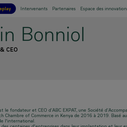
eplay
Intervenants
Partenaires
Espace des innovation
in
Bonniol
ations pratiques
Plan de l'événement
 & CEO
e fondateur et CEO d’ABC EXPAT, une Société d’Accompagne
ench Chambre of Commerce in Kenya de 2016 à 2019. Basé au S
e l'international.
s centaines d'entreprises dans leur implantation et leur e