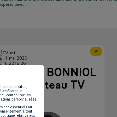
experts pays.
TV set
11 mai 2026
16:22
16:26
Augustin BONNIOL
sur le plateau TV
tionner les sites,
à améliorer la
d'Inspire
 du contenu sur les
cations personnalisées.
Intervenant
:
es non essentiels au
 consentement à tout
politique relative aux