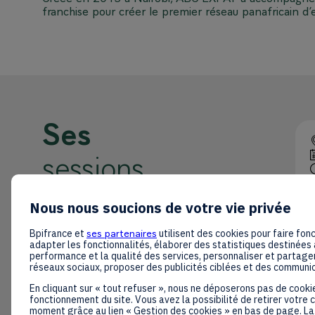
franchise pour créer le premier réseau panafricain d’
Ses
sessions
Retrouvez la liste de toutes les sessions
Nous nous soucions de votre vie privée
présentées par ce speaker pour ne
Bpifrance et
ses partenaires
utilisent des cookies pour faire fonc
manquer aucune de ses interventions.
adapter les fonctionnalités, élaborer des statistiques destinées 
performance et la qualité des services, personnaliser et partager
Toutes les sessions
réseaux sociaux, proposer des publicités ciblées et des communi
En cliquant sur « tout refuser », nous ne déposerons pas de cooki
fonctionnement du site. Vous avez la possibilité de retirer votre
moment grâce au lien « Gestion des cookies » en bas de page. La 