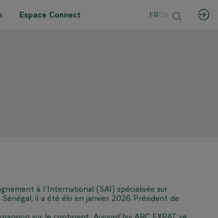
s
Espace Connect
FR
EN
ment à l’International (SAI) spécialisée sur
énégal, il a été élu en janvier 2026 Président de
xpansion sur le continent. Aujourd’hui ABC EXPAT se