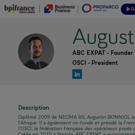
R
August
Inform
AB
ABC EXPAT - Founder
OSCI - President
Description
Diplômé 2009 de NEOMA BS, Augustin BONNIOL est l
l’Afrique. Il a également co-fondé et présidé la Fr
l’OSCI, la fédération française des opérateurs privés d
Créée en 2015 à Nairobi, ABC EXPAT a accompagné de