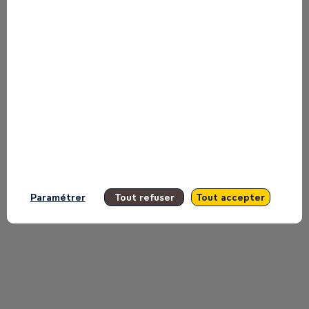
Retrouvez la liste de toutes les sessions
présentées par ce speaker pour ne
manquer aucune de ses interventions.
Toutes les sessions
Paramétrer
Tout refuser
Tout accepter