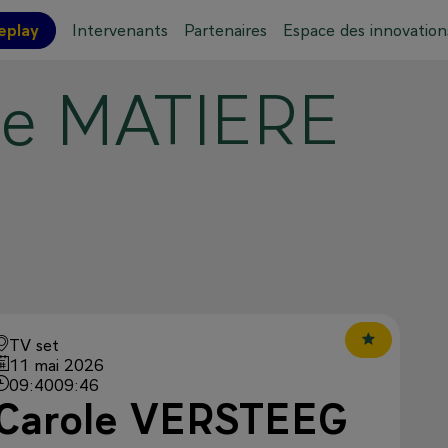
eplay
Intervenants
Partenaires
Espace des innovation
pe
MATIERE
ations pratiques
Plan de l'événement
TV set
11 mai 2026
09:40
09:46
Carole VERSTEEG