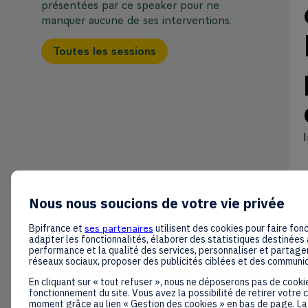
présentées par ce speaker pour ne
manquer aucune de ses interventions.
Toutes les sessions
Nous nous soucions de votre vie privée
Bpifrance et
ses partenaires
utilisent des cookies pour faire fonc
adapter les fonctionnalités, élaborer des statistiques destinées 
performance et la qualité des services, personnaliser et partager
réseaux sociaux, proposer des publicités ciblées et des communi
En cliquant sur « tout refuser », nous ne déposerons pas de cooki
fonctionnement du site. Vous avez la possibilité de retirer votre
moment grâce au lien « Gestion des cookies » en bas de page. La 