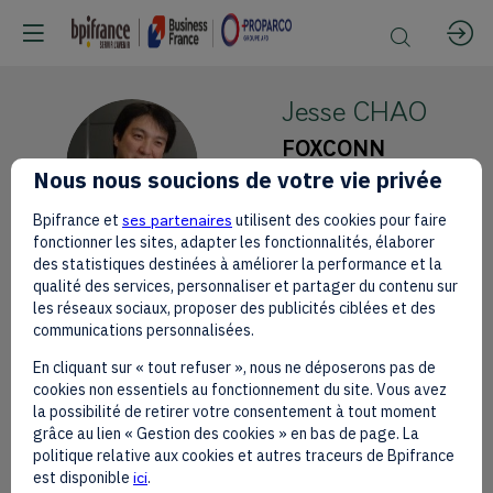
Jesse
CHAO
FOXCONN
JC
Nous nous soucions de votre vie privée
Head of AI &
Quantum
Bpifrance et
ses partenaires
utilisent des cookies pour faire
fonctionner les sites, adapter les fonctionnalités, élaborer
des statistiques destinées à améliorer la performance et la
qualité des services, personnaliser et partager du contenu sur
les réseaux sociaux, proposer des publicités ciblées et des
communications personnalisées.
Ses
En cliquant sur « tout refuser », nous ne déposerons pas de
sessions
cookies non essentiels au fonctionnement du site. Vous avez
la possibilité de retirer votre consentement à tout moment
B
grâce au lien « Gestion des cookies » en bas de page. La
Retrouvez la liste de toutes les sessions
politique relative aux cookies et autres traceurs de Bpifrance
présentées par ce speaker pour ne
est disponible
ici
.