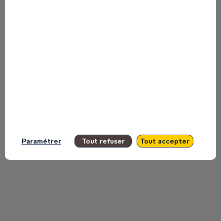
manquer aucune de ses interventions.
Toutes les sessions
Paramétrer
Tout refuser
Tout accepter