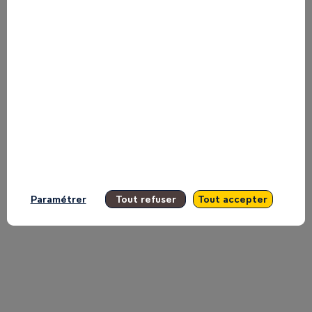
plateau
TV
d'Inspire
11
mai
Paramétrer
Tout refuser
Tout accepter
2026
|
09:47
EAT
-
09:51