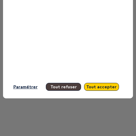
manquer aucune de ses interventions.
Toutes les sessions
Paramétrer
Tout refuser
Tout accepter