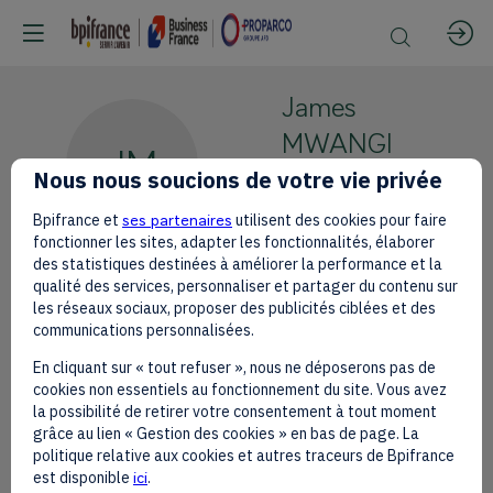
James
MWANGI
JM
Nous nous soucions de votre vie privée
Equity Bank
CEO
Bpifrance et
ses partenaires
utilisent des cookies pour faire
fonctionner les sites, adapter les fonctionnalités, élaborer
des statistiques destinées à améliorer la performance et la
qualité des services, personnaliser et partager du contenu sur
les réseaux sociaux, proposer des publicités ciblées et des
communications personnalisées.
Ses
En cliquant sur « tout refuser », nous ne déposerons pas de
sessions
cookies non essentiels au fonctionnement du site. Vous avez
la possibilité de retirer votre consentement à tout moment
grâce au lien « Gestion des cookies » en bas de page. La
Retrouvez la liste de toutes les sessions
politique relative aux cookies et autres traceurs de Bpifrance
présentées par ce speaker pour ne
est disponible
ici
.