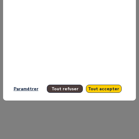
plateau
TV
d'Inspire
11
mai
Paramétrer
Tout refuser
Tout accepter
2026
|
16:32
EAT
-
16:36