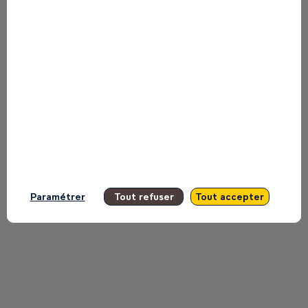
Retrouvez la liste de toutes les sessions
présentées par ce speaker pour ne
manquer aucune de ses interventions.
Toutes les sessions
Paramétrer
Tout refuser
Tout accepter