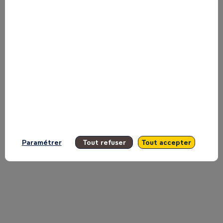
énergétique
-
Sécuriser
l’accès
Paramétrer
Tout refuser
Tout accepter
long
terme