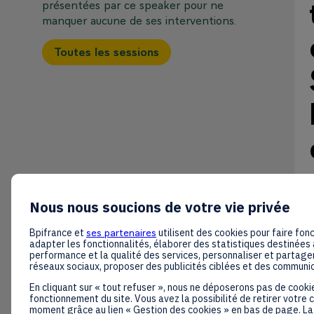
présentées par ce speaker pour ne
manquer aucune de ses interventions.
Toutes les sessions
Nous nous soucions de votre vie privée
Bpifrance et
ses partenaires
utilisent des cookies pour faire fonc
adapter les fonctionnalités, élaborer des statistiques destinées 
performance et la qualité des services, personnaliser et partager
réseaux sociaux, proposer des publicités ciblées et des communi
En cliquant sur « tout refuser », nous ne déposerons pas de cooki
fonctionnement du site. Vous avez la possibilité de retirer votre
moment grâce au lien « Gestion des cookies » en bas de page. La 