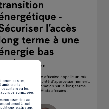
transition
énergétique -
Sécuriser l’accès
long terme à une
énergie bas
carbone...
La transition énergétique africaine appelle un mix
tionner les sites,
équilibré, conjuguant sécurité d'approvisionnement,
à améliorer la
compétitivité et décarbonation sur le long terme.
 du contenu sur les
Un nombre croissant d'États africains...
cations personnalisées.
Intervenant
:
es non essentiels au
 consentement à tout
politique relative aux