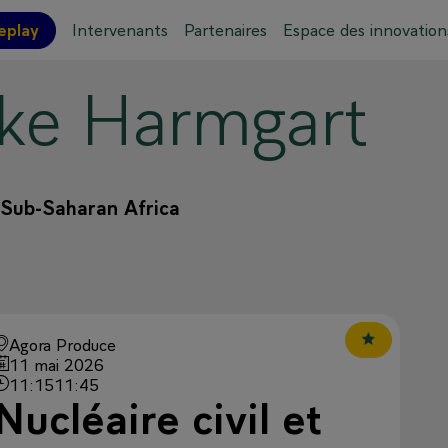
eplay
Intervenants
Partenaires
Espace des innovation
ike
Harmgart
ations pratiques
Plan de l'événement
 Sub-Saharan Africa
Agora Produce
11 mai 2026
11:15
11:45
Nucléaire civil et