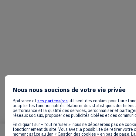
Nous nous soucions de votre vie privée
Bpifrance et
ses partenaires
utilisent des cookies pour faire fonc
adapter les fonctionnalités, élaborer des statistiques destinées 
performance et la qualité des services, personnaliser et partager
réseaux sociaux, proposer des publicités ciblées et des communi
En cliquant sur « tout refuser », nous ne déposerons pas de cooki
fonctionnement du site. Vous avez la possibilité de retirer votre
moment grâce au lien « Gestion des cookies » en bas de page. La 