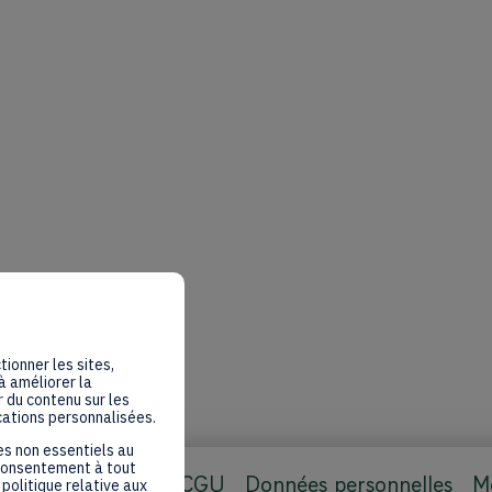
tionner les sites,
à améliorer la
 du contenu sur les
cations personnalisées.
es non essentiels au
 consentement à tout
CGU
Données personnelles
Me
politique relative aux