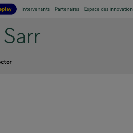
eplay
Intervenants
Partenaires
Espace des innovation
Sarr
ations pratiques
Plan de l'événement
ector