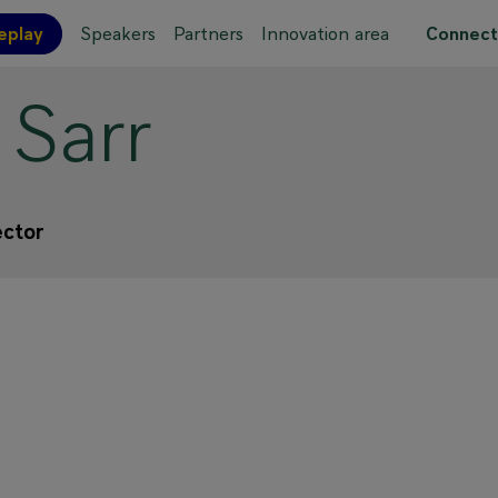
eplay
Speakers
Partners
Innovation area
Connect
Sarr
 site map
ector