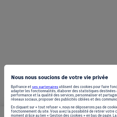
Nous nous soucions de votre vie privée
Bpifrance et
ses partenaires
utilisent des cookies pour faire fonc
adapter les fonctionnalités, élaborer des statistiques destinées 
performance et la qualité des services, personnaliser et partager
réseaux sociaux, proposer des publicités ciblées et des communi
En cliquant sur « tout refuser », nous ne déposerons pas de cooki
fonctionnement du site. Vous avez la possibilité de retirer votre
moment grâce au lien « Gestion des cookies » en bas de page. La 