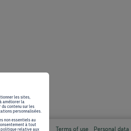
tionner les sites,
à améliorer la
 du contenu sur les
cations personnalisées.
es non essentiels au
 consentement à tout
Terms of use
Personal data
politique relative aux