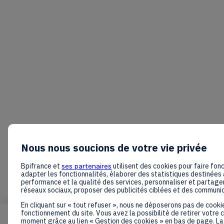
Nous nous soucions de votre vie privée
Bpifrance et
ses partenaires
utilisent des cookies pour faire fonc
adapter les fonctionnalités, élaborer des statistiques destinées 
performance et la qualité des services, personnaliser et partager
réseaux sociaux, proposer des publicités ciblées et des communi
En cliquant sur « tout refuser », nous ne déposerons pas de cooki
fonctionnement du site. Vous avez la possibilité de retirer votre
moment grâce au lien « Gestion des cookies » en bas de page. La 