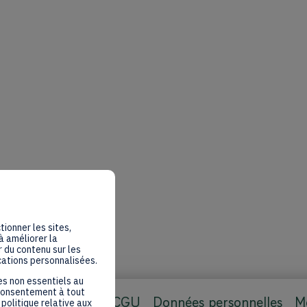
tionner les sites,
à améliorer la
 du contenu sur les
cations personnalisées.
es non essentiels au
 consentement à tout
CGU
Données personnelles
Me
politique relative aux