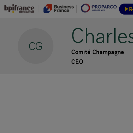
R
Charle
Inform
CG
Comité Champagne
CEO