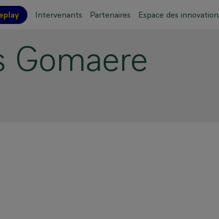
eplay
Intervenants
Partenaires
Espace des innovation
s
Gomaere
ations pratiques
Plan de l'événement