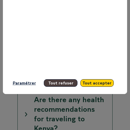
connections, and the key moments of
the event.
All
Before the event
During the Event
After the event
B2B Meetings – Connect Lounge
Paramétrer
Tout refuser
Tout accepter
Are there any health
recommendations
for traveling to
Kenya?