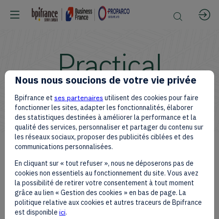
Practical
Nous nous soucions de votre vie privée
Information
Bpifrance et
ses partenaires
utilisent des cookies pour faire
fonctionner les sites, adapter les fonctionnalités, élaborer
des statistiques destinées à améliorer la performance et la
qualité des services, personnaliser et partager du contenu sur
les réseaux sociaux, proposer des publicités ciblées et des
We have gathered all the essential
communications personnalisées.
information to help you make the
En cliquant sur « tout refuser », nous ne déposerons pas de
most of Africa Forward | Inspire &
cookies non essentiels au fonctionnement du site. Vous avez
Connect. This page is designed to
la possibilité de retirer votre consentement à tout moment
guide you simply and clearly, so you
grâce au lien « Gestion des cookies » en bas de page. La
politique relative aux cookies et autres traceurs de Bpifrance
can focus on what truly matters:
est disponible
ici
.
meaningful conversations,