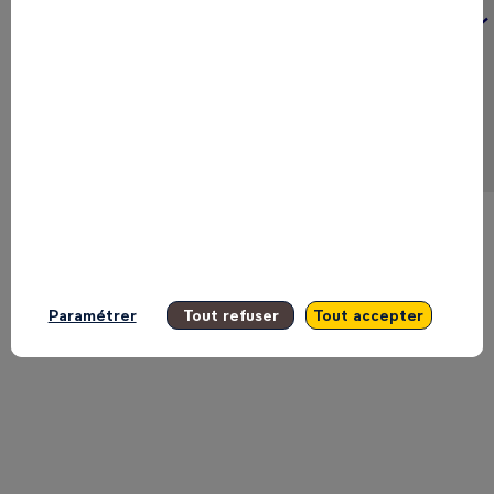
ROOM
Main Stage Inspire après midi
Main Stage Inspire matin
Agora Build
Agora Produce
Agora Innovate
Agora Trust
Closed Door
TV set
Clear all filters
Paramétrer
Tout refuser
Tout accepter