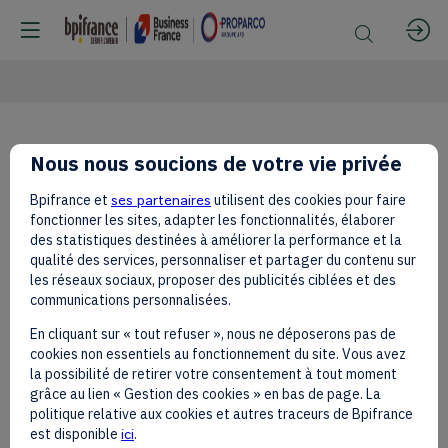
Bpifrance
Nous nous soucions de votre vie privée
Bpifrance et
ses partenaires
utilisent des cookies pour faire
fonctionner les sites, adapter les fonctionnalités, élaborer
des statistiques destinées à améliorer la performance et la
qualité des services, personnaliser et partager du contenu sur
les réseaux sociaux, proposer des publicités ciblées et des
communications personnalisées.
En cliquant sur « tout refuser », nous ne déposerons pas de
Since
cookies non essentiels au fonctionnement du site. Vous avez
2013,
Send a message
la possibilité de retirer votre consentement à tout moment
Bpifrance
grâce au lien « Gestion des cookies » en bas de page. La
has
politique relative aux cookies et autres traceurs de Bpifrance
Share my information
become
est disponible
ici
.