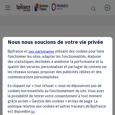
MEDEFI
Nous nous soucions de votre vie privée
Bpifrance et
ses partenaires
utilisent des cookies pour faire
fonctionner les sites, adapter les fonctionnalités, élaborer
des statistiques destinées à améliorer la performance et la
qualité des services, personnaliser et partager du contenu sur
les réseaux sociaux, proposer des publicités ciblées et des
communications personnalisées.
En cliquant sur « tout refuser », nous ne déposerons pas de
MEDEF
cookies non essentiels au fonctionnement du site. Vous avez
International
Send a message
la possibilité de retirer votre consentement à tout moment
is
grâce au lien « Gestion des cookies » en bas de page. La
a
politique relative aux cookies et autres traceurs de Bpifrance
Share my information
private
est disponible
ici
.