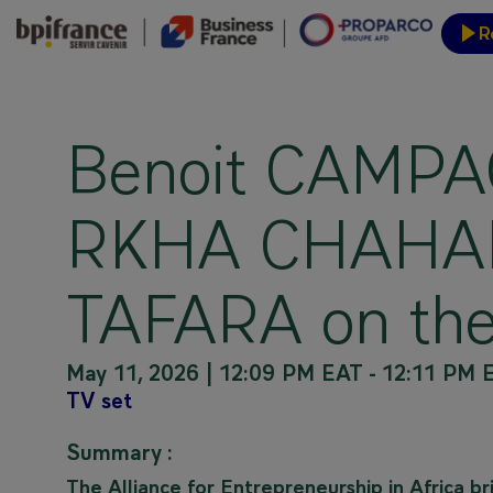
R
Event
Benoit CAMP
RKHA CHAHAM 
TAFARA on the 
May 11, 2026
|
12:09 PM EAT
-
12:11 PM 
TV set
Summary :
The Alliance for Entrepreneurship in Africa b