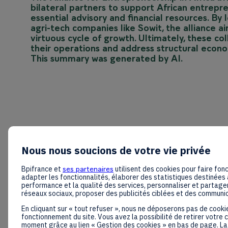
bilateral partners to support African entrep
essential advisory and financial resources. By
agri-tech companies like Sowit, the alliance a
virtuous cycle of growth. Ultimately, these co
their operations and address structural econo
This summary was generated by AI.
Nous nous soucions de votre vie privée
Bpifrance et
ses partenaires
utilisent des cookies pour faire fonc
adapter les fonctionnalités, élaborer des statistiques destinées 
performance et la qualité des services, personnaliser et partager
réseaux sociaux, proposer des publicités ciblées et des communi
En cliquant sur « tout refuser », nous ne déposerons pas de cooki
fonctionnement du site. Vous avez la possibilité de retirer votre
moment grâce au lien « Gestion des cookies » en bas de page. La 