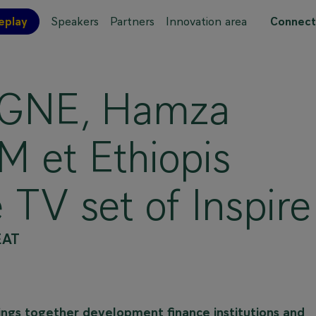
eplay
Speakers
Partners
Innovation area
Connect
 site map
AGNE, Hamza
et Ethiopis
TV set of Inspire
EAT
rings together development finance institutions and