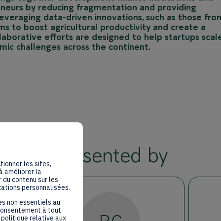
reneurs by reducing fragmentation and providing
 leveraging data-driven innovations, such as those fro
ims to boost agricultural productivity and create a
llaborative efforts are designed to help startups scal
mic challenges across the continent.
Presented by
tionner les sites,
à améliorer la
 du contenu sur les
cations personnalisées.
es non essentiels au
 consentement à tout
politique relative aux